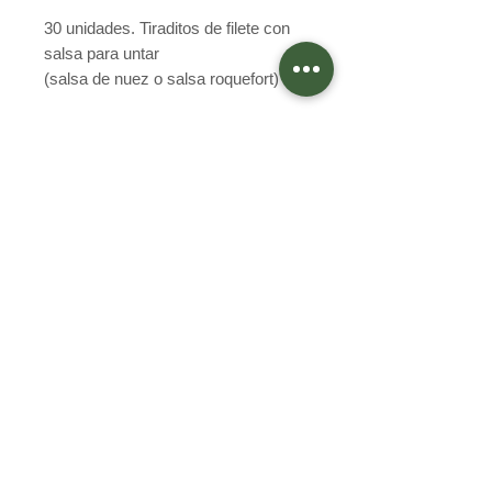
30 unidades. Tiraditos de filete con
salsa para untar
(salsa de nuez o salsa roquefort)
Preguntas Frecuentes
Programa Integridad
Términos y condiciones
Política de privacidad
Egaña 402, Quilpué
Valparaíso, Chile
+56933928289