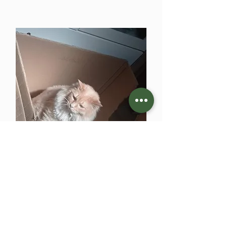
Moka "el dios persa"
Gerente de logística y
packing