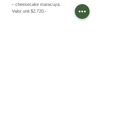
– cheesecake maracuya.
Valor unit $2.720.-
Preguntas Frecuentes
Programa Integridad
Términos y condiciones
Política de privacidad
Egaña 402, Quilpué
Valparaíso, Chile
+56933928289
macarena.cella@ornellacella.cl