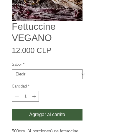
Fettuccine
VEGANO
Precio
12.000 CLP
Sabor
*
Cantidad
*
Agregar al carrito
500grs, (4 porciones) de fettuccine