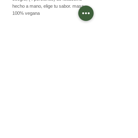
hecho a mano, elige tu sabor. masa
100% vegana
Preguntas Frecuentes
Programa Integridad
Términos y condiciones
Política de privacidad
Egaña 402, Quilpué
Valparaíso, Chile
+56933928289
macarena.cella@ornellacella.cl