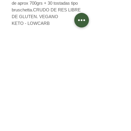
de aprox 700grs + 30 tostadas tipo
bruschetta.CRUDO DE RES LIBRE
DE GLUTEN. VEGANO
KETO - LOWCARB
Preguntas Frecuentes
Programa Integridad
Términos y condiciones
Política de privacidad
Egaña 402, Quilpué
Valparaíso, Chile
+56933928289