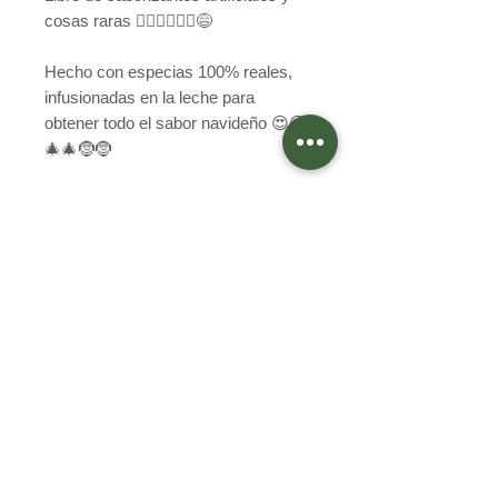
cosas raras 💁‍♀️🙆‍♀️🙋‍♀️😅
Hecho con especias 100% reales,
infusionadas en la leche para
obtener todo el sabor navideño 😍😍
🎄🎄🤶🤶
Como todos nuestros productos ES
SOLO A PEDIDO, no
mantendremos stock ya que cada
producto es cocinado especialmente
para ti!
Frasco 1k cola de mono (de cabra y
sin azúcar) $12.990