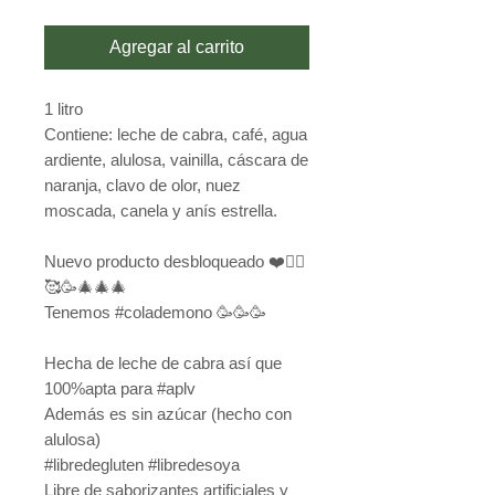
Agregar al carrito
1 litro
Contiene: leche de cabra, café, agua
ardiente, alulosa, vainilla, cáscara de
naranja, clavo de olor, nuez
moscada, canela y anís estrella.
Nuevo producto desbloqueado ❤️🙆‍♀️
🥰🥳🎄🎄🎄
Tenemos #colademono 🥳🥳🥳
Hecha de leche de cabra así que
100%apta para #aplv
Además es sin azúcar (hecho con
alulosa)
#libredegluten #libredesoya
Libre de saborizantes artificiales y