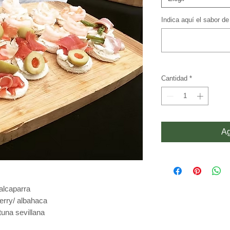
Indica aquí el sabor d
Cantidad
*
Ag
alcaparra
rry/ albahaca
una sevillana