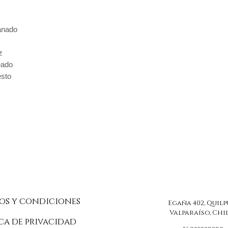
anado
z
eado
sto
os y condiciones
Egaña 402, Quilp
Valparaíso, Chi
ca de privacidad