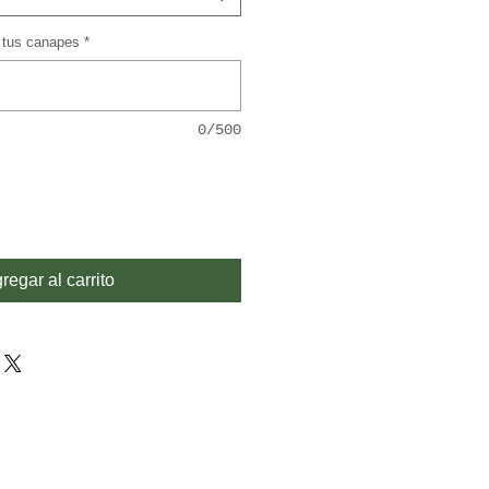
e tus canapes
*
0/500
regar al carrito