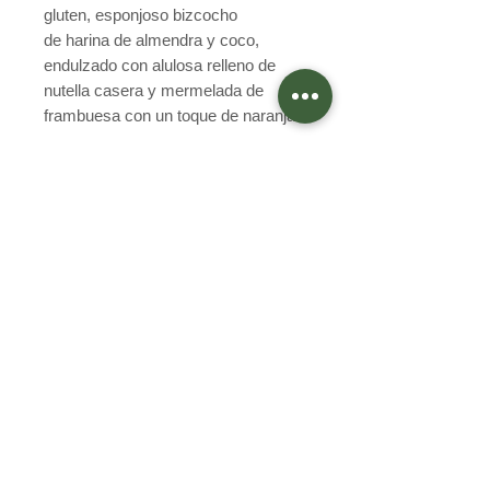
gluten, esponjoso bizcocho
de harina de almendra y coco,
endulzado con alulosa relleno de
nutella casera y mermelada de
frambuesa con un toque de naranja.
Preguntas Frecuentes
Programa Integridad
Términos y condiciones
Política de privacidad
Egaña 402, Quilpué
Valparaíso, Chile