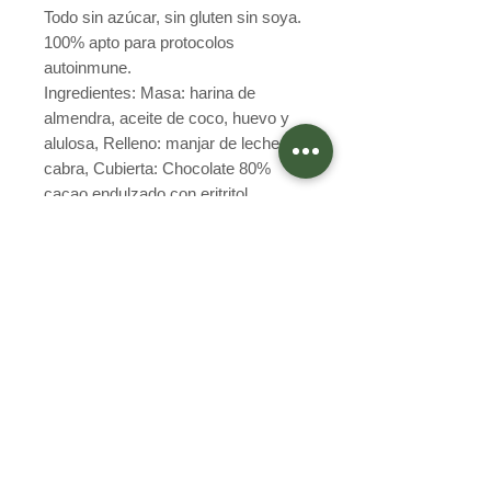
Todo sin azúcar, sin gluten sin soya.
100% apto para protocolos
autoinmune.
Ingredientes: Masa: harina de
almendra, aceite de coco, huevo y
alulosa, Relleno: manjar de leche de
cabra, Cubierta: Chocolate 80%
cacao endulzado con eritritol
Preguntas Frecuentes
Programa Integridad
Términos y condiciones